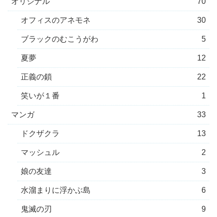
オリジナル
70
オフィスのアネモネ
30
ブラックのむこうがわ
5
夏夢
12
正義の鎖
22
笑いが１番
1
マンガ
33
ドクザクラ
13
マッシュル
2
娘の友達
3
水溜まりに浮かぶ島
6
鬼滅の刃
9