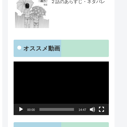
２話のあらすじ・ネタバレ
オススメ動画
動
画
プ
レ
ー
00:00
14:47
ヤ
ー