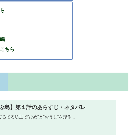
ら
鳴
こちら
ぶ島】第１話のあらすじ・ネタバレ
てる坊主で"ひめ"と"おうじ"を形作...