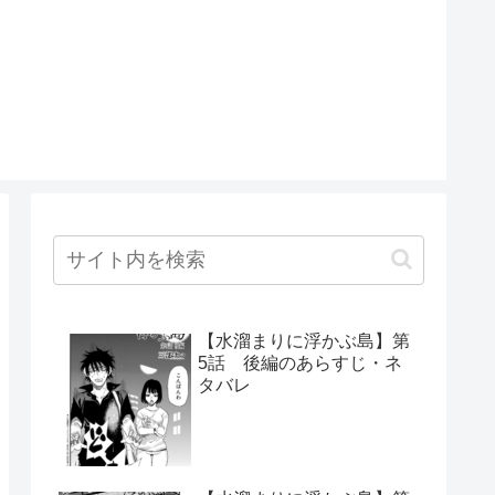
【水溜まりに浮かぶ島】第
5話 後編のあらすじ・ネ
タバレ