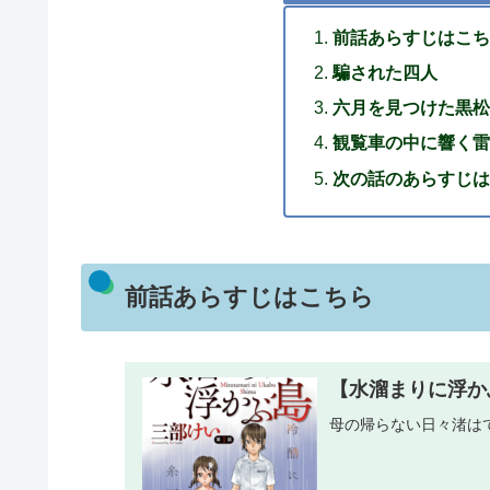
前話あらすじはこち
騙された四人
六月を見つけた黒松
観覧車の中に響く雷
次の話のあらすじは
前話あらすじはこちら
【水溜まりに浮か
母の帰らない日々渚はてる