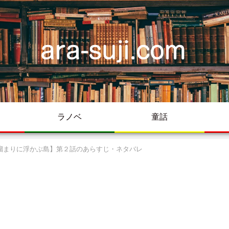
ラノベ
童話
溜まりに浮かぶ島】第２話のあらすじ・ネタバレ