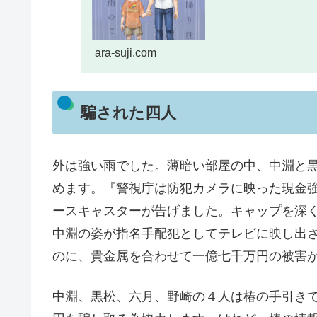
ara-suji.com
騙された四人
外は強い雨でした。薄暗い部屋の中、中淵と
めます。『警視庁は防犯カメラに映った現金
ースキャスターが告げました。キャップを深
中淵の姿が指名手配犯としてテレビに映し出
のに、貴金属を合わせて一億七千万円の被害
中淵、黒松、六月、野崎の４人は椿の手引き