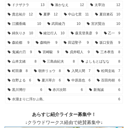
ドクザクラ
13
湊かなえ
12
太宰治
12
貴志祐介
12
夏夢
12
中山七里
11
夏目漱石
10
江國香織
10
武田綾乃
10
宮沢賢治
10
綿矢りさ
10
綾辻行人
10
森見登美彦
9
乙一
9
森絵都
9
森鴎外
9
田辺聖子
9
坂口安吾
9
鬼滅の刃
9
宮崎駿
9
戌井昭人
9
三木孝浩
8
山本文緒
8
三島由紀夫
8
よしもとばなな
8
町田康
8
朝井リョウ
8
入間人間
7
松岡圭祐
7
住野よる
6
夏川草介
6
中原昌也
6
百田尚樹
6
黒川博行
6
赤川次郎
6
新海誠
6
水溜まりに浮かぶ島、
6
あらすじ紹介ライター募集中！
↓クラウドワークス経由で絶賛募集中↓