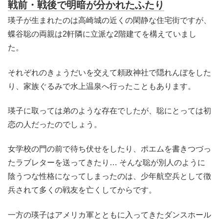
戦前・戦後で明暗が分かれたふたり
瑛子が生まれたのは高崎城の近くの閑静な住宅街ですが、
蝶谷聡の両親は2軒隣に立派な2階建てを構えていまし
た。
それぞれのきょうだいを交えて頼政神社で隠れんぼをした
り、家族ぐるみで水上温泉へ行ったこともあります。
瑛子に取っては弟のような存在でしたが、聡にとっては初
恋の人だったのでしょう。
女学校の門の前で待ち伏せをしたり、ポエムを書きつづっ
たラブレターを送ってきたり… そんな聡が別人のように
陰うつな性格になってしまったのは、少年航空兵として徴
兵されて多くの戦友を亡くしてからです。
一方の瑛子はアメリカ軍とともに入ってきたダンスホール