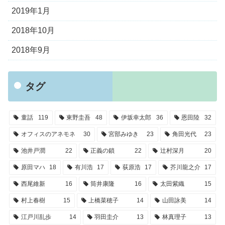
2019年1月
2018年10月
2018年9月
タグ
童話
119
東野圭吾
48
伊坂幸太郎
36
恩田陸
32
オフィスのアネモネ
30
宮部みゆき
23
角田光代
23
池井戸潤
22
正義の鎖
22
辻村深月
20
原田マハ
18
有川浩
17
荻原浩
17
芥川龍之介
17
西尾維新
16
筒井康隆
16
太田紫織
15
村上春樹
15
上橋菜穂子
14
山田詠美
14
江戸川乱歩
14
羽田圭介
13
林真理子
13