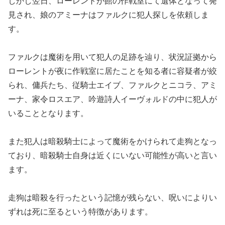
しかし翌日、ローレントが館の作戦室にて遺体となって発
見され、娘のアミーナはファルクに犯人探しを依頼しま
す。
ファルクは魔術を用いて犯人の足跡を辿り、状況証拠から
ローレントが夜に作戦室に居たことを知る者に容疑者が絞
られ、傭兵たち、従騎士エイブ、ファルクとニコラ、アミ
ーナ、家令ロスエア、吟遊詩人イーヴォルドの中に犯人が
いることとなります。
また犯人は暗殺騎士によって魔術をかけられて走狗となっ
ており、暗殺騎士自身は近くにいない可能性が高いと言い
ます。
走狗は暗殺を行ったという記憶が残らない、呪いによりい
ずれは死に至るという特徴があります。