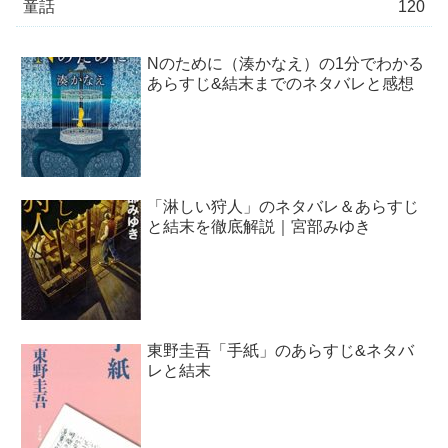
童話
120
Nのために（湊かなえ）の1分でわかる
あらすじ&結末までのネタバレと感想
「淋しい狩人」のネタバレ＆あらすじ
と結末を徹底解説｜宮部みゆき
東野圭吾「手紙」のあらすじ&ネタバ
レと結末